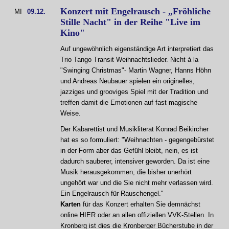
Konzert mit Engelrausch - „Fröhliche
MI
09.12.
Stille Nacht" in der Reihe "Live im
Kino"
Auf ungewöhnlich eigenständige Art interpretiert das
Trio Tango Transit Weihnachtslieder. Nicht à la
"Swinging Christmas"- Martin Wagner, Hanns Höhn
und Andreas Neubauer spielen ein originelles,
jazziges und grooviges Spiel mit der Tradition und
treffen damit die Emotionen auf fast magische
Weise.
Der Kabarettist und Musikliterat Konrad Beikircher
hat es so formuliert: "Weihnachten - gegengebürstet
in der Form aber das Gefühl bleibt, nein, es ist
dadurch sauberer, intensiver geworden. Da ist eine
Musik herausgekommen, die bisher unerhört
ungehört war und die Sie nicht mehr verlassen wird.
Ein Engelrausch für Rauschengel."
Karten
für das Konzert erhalten Sie demnächst
online HIER oder an allen offiziellen VVK-Stellen. In
Kronberg ist dies die Kronberger Bücherstube in der