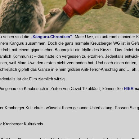
u sehen sind die
„Känguru-Chroniken“
. Marc-Uwe, ein unterambitionierter K
inem Känguru zusammen. Doch die ganz normale Kreuzberger WG ist in Gefahr
edroht mit einem gigantischen Bauprojekt die Idylle des Kiezes. Das findet da
ämlich Kommunist – das hatte ich vergessen zu erzählen. Jedenfalls entwick
inen, weil Marc-Uwe den ersten nicht verstanden hat. Und noch einen dritten, we
chließlich gipfelt das Ganze in einem großen Anti-Terror-Anschlag und … äh
edenfalls ist der Film ziemlich witzig.
ie genau ein Kinobesuch in Zeiten von Covid-19 abläuft, können Sie
HIER
na
er Kronberger Kulturkreis wünscht Ihnen gesunde Unterhaltung. Passen Sie gu
hr Kronberger Kulturkreis