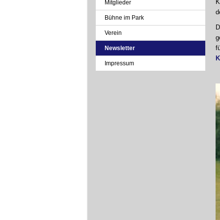
K
Mitglieder
d
Bühne im Park
D
Verein
g
f
Newsletter
K
Impressum