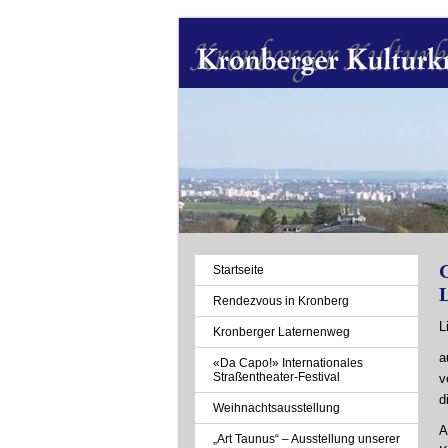
Navigation
Startseite
überspringen
L
Rendezvous in Kronberg
L
Kronberger Laternenweg
a
«Da Capo!» Internationales
Straßentheater-Festival
v
d
Weihnachtsausstellung
A
„Art Taunus“ – Ausstellung unserer