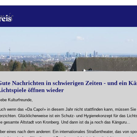
Gute Nachrichten in schwierigen Zeiten - und ein K
ichtspiele öffnen wieder
iebe Kulturfreunde,
uch wenn das «Da Capo!» in diesem Jahr nicht stattfinden kann, müssen Si
erzichten. Glücklicherweise ist ein Schutz- und Hygienekonzept für das Lichtsp
ie gesamte Altstadt von Kronberg. Und dann ist da ja noch das Känguru...
ber eines nach dem anderen: Ein internationales Straßentheater, das von s