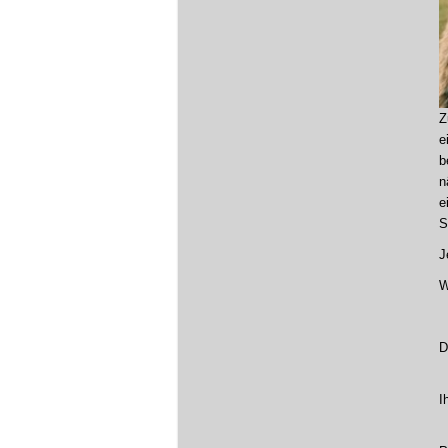
Z
e
b
n
e
S
J
W
D
I